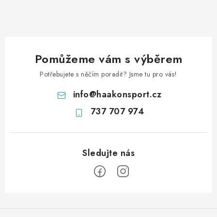
Pomůžeme vám s výběrem
Potřebujete s něčím poradit? Jsme tu pro vás!
info
@
haakonsport.cz
737 707 974
Z
á