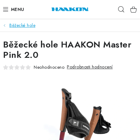
Přejít
Hleda
na
obsah
Běžecké hole
BĚŽECKÉ HOLE
Běžecké hole HAAKON Master
NORDIC WALKING
Pink 2.0
TRAIL RUNNING
Podrobnosti hodnocení
Neohodnoceno
TUBUSY
KOLEČKOVÉ LYŽE
PŘISLUŠENSTVÍ
DOPLŇKY