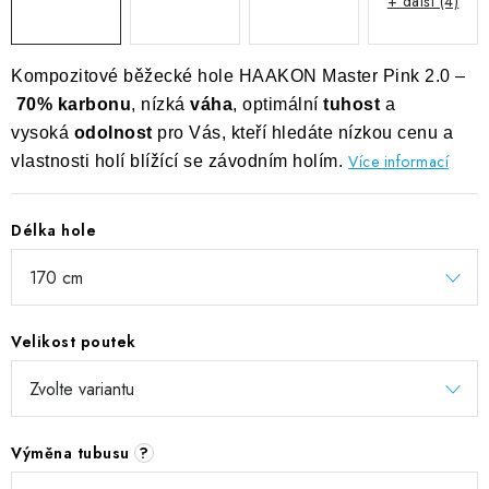
+ další (4)
Kompozitové běžecké hole HAAKON Master Pink 2.0 –
70% karbonu
, nízká
váha
, optimální
tuhost
a
vysoká
odolnost
pro Vás, kteří hledáte nízkou cenu a
Více informací
vlastnosti holí blížící se závodním holím.
Délka hole
Velikost poutek
Výměna tubusu
?