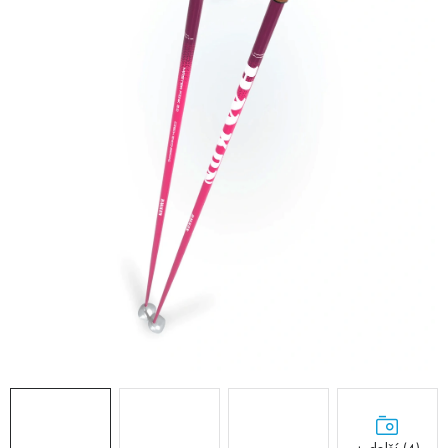
RECENZE
NÁŠ PŘÍBĚH
TECHNOLOGIE
Obchodní podmínky
Podmínky ochrany osobních údajů
Blog
Kontakty
Reklamace nebo vrácení