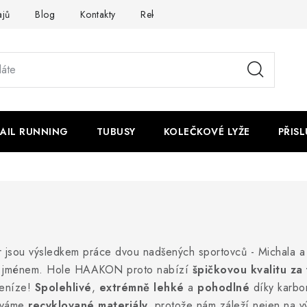
ajů
Blog
Kontakty
Reklamace nebo vrácení
AIL RUNNING
TUBUSY
KOLEČKOVÉ LYŽE
PŘIS
jsou výsledkem práce dvou nadšených sportovců - Michala a 
svým jménem. Hole HAAKON proto nabízí
špičkovou kvalitu za
peníze!
Spolehlivé
,
extrémně lehké
a
pohodlné
díky karbon
íváme
recyklované materiály,
protože nám záleží nejen na vý