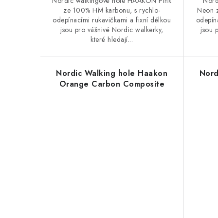
Nordic walkingové hole HAAKON Pink
Nord
ze 100% HM karbonu, s rychlo-
Neon z
odepínacími rukavičkami a fixní délkou
odepína
jsou pro vášnivé Nordic walkerky,
jsou 
které hledají...
Nordic Walking hole Haakon
Nord
Orange Carbon Composite