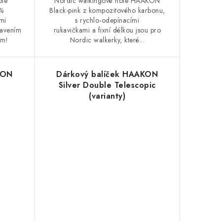
ole
Nordic walkingové hole HAAKON
%
Black-pink z kompozitového karbonu,
mi
s rychlo-odepínacími
tavením
rukavičkami a fixní délkou jsou pro
em!
Nordic walkerky, které...
KON
Dárkový balíček HAAKON
Silver Double Telescopic
(varianty)