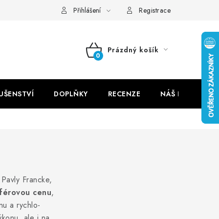
Přihlášení
Registrace
Prázdný košík
NÁKUPNÍ
KOŠÍK
LUŠENSTVÍ
DOPLŇKY
RECENZE
NÁŠ PŘÍBĚH
Pavly Francke,
 férovou cenu
,
u a rychlo-
konu, ale i na