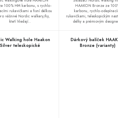
ic walkingové hole HAAKON
Skládací Nordic walking h
e 100% HM karbonu, s rychlo-
HAAKON Bronze ze 100
cími rukavičkami a fixní délkou
karbonu, rychlo-odepínací
pro vášnivé Nordic walkery/ky,
rukavičkami, teleskopickým nas
kteří hledají...
délky a prémiovým design
ic Walking hole Haakon
Dárkový balíček HAA
Silver teleskopické
Bronze (varianty)