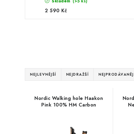
Skladem
(>5 ks)
2 590 Kč
Ř
NEJLEVNĚJŠÍ
NEJDRAŽŠÍ
NEJPRODÁVANĚJ
a
V
z
Nordic Walking hole Haakon
Nord
ý
e
Pink 100% HM Carbon
N
p
n
i
í