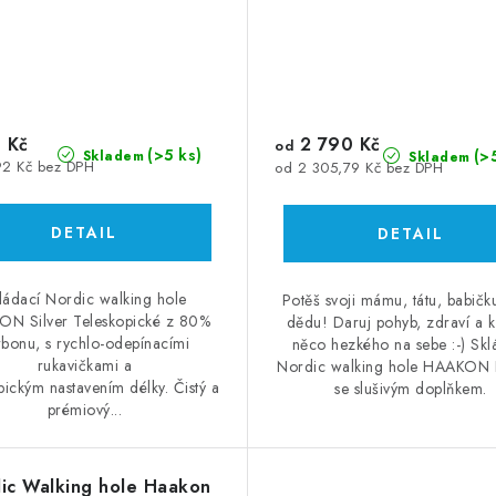
 Kč
2 790 Kč
od
(>5 ks)
(>
Skladem
Skladem
92 Kč bez DPH
od 2 305,79 Kč bez DPH
ládací Nordic walking hole
Potěš svoji mámu, tátu, babič
N Silver Teleskopické z 80%
dědu! Daruj pohyb, zdraví a 
rbonu, s rychlo-odepínacími
něco hezkého na sebe :-) Skl
rukavičkami a
Nordic walking hole HAAKON 
pickým nastavením délky. Čistý a
se slušivým doplňkem.
prémiový...
ic Walking hole Haakon