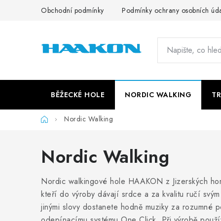
Přejít
Obchodní podmínky
Podmínky ochrany osobních úd
na
obsah
BĚŽECKÉ HOLE
NORDIC WALKING
TR
Domů
Nordic Walking
Nordic Walking
Nordic walkingové hole HAAKON z Jizerských hor 
kteří do výroby dávají srdce a za kvalitu ručí 
jinými slovy dostanete hodně muziky za rozumné 
odepínacímu systému One Click. Při výrobě použ