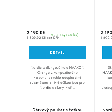
2 190 Kč
2 190
(>5 ks)
2 - 3 dny
1 809,92 Kč bez DPH
1 809,
Nordic walkingové hole HAAKON
Sk
Orange z kompozitového
HAAKO
karbonu, s rychlo-odepínacími
ka
rukavičkami a fixní délkou jsou pro
Nordic walkery, kteří...
telesko
Dárkový poukaz s fotkou
Nord