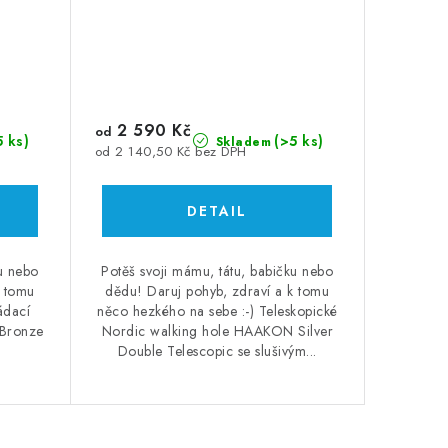
2 590 Kč
od
5 ks)
(>5 ks)
Skladem
od 2 140,50 Kč bez DPH
ku nebo
Potěš svoji mámu, tátu, babičku nebo
k tomu
dědu! Daruj pohyb, zdraví a k tomu
ádací
něco hezkého na sebe :-) Teleskopické
Bronze
Nordic walking hole HAAKON Silver
Double Telescopic se slušivým...