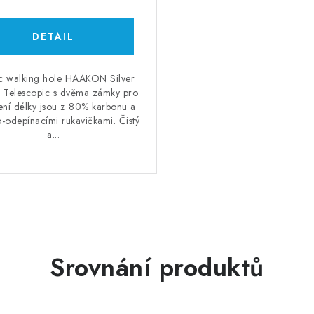
c walking hole HAAKON Silver
 Telescopic s dvěma zámky pro
ení délky jsou z 80% karbonu a
o-odepínacími rukavičkami. Čistý
a...
Srovnání produktů