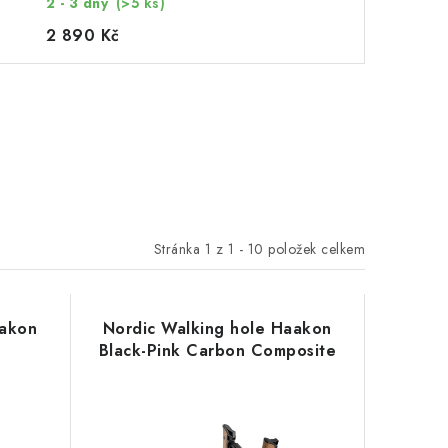
2 - 3 dny
(>5 ks)
2 890 Kč
Stránka
1
z
1
-
10
položek celkem
aakon
Nordic Walking hole Haakon
Black-Pink Carbon Composite