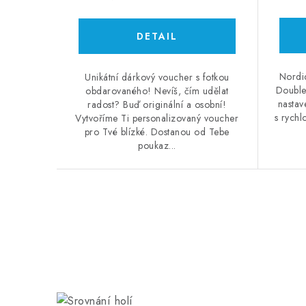
Nordi
Unikátní dárkový voucher s fotkou
Double
obdarovaného! Nevíš, čím udělat
nastav
radost? Buď originální a osobní!
s rychl
Vytvoříme Ti personalizovaný voucher
pro Tvé blízké. Dostanou od Tebe
poukaz...
O
v
l
á