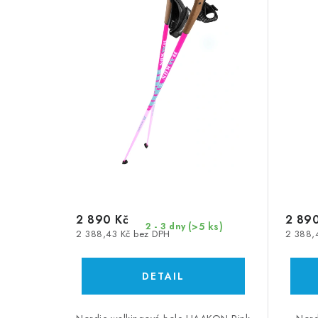
s
p
p
r
r
o
o
d
d
u
u
k
k
t
t
ů
ů
2 890 Kč
2 890
(>5 ks)
2 - 3 dny
2 388,43 Kč bez DPH
2 388,