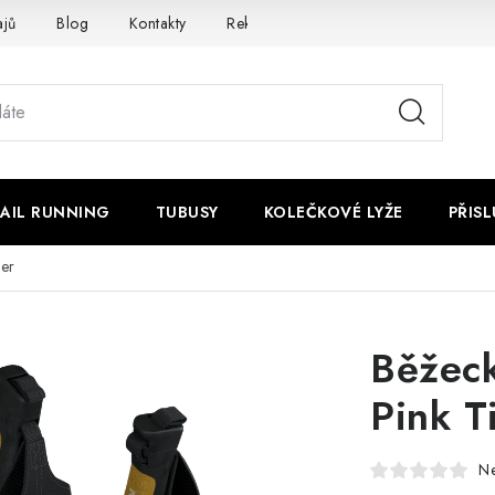
ajů
Blog
Kontakty
Reklamace nebo vrácení
AIL RUNNING
TUBUSY
KOLEČKOVÉ LYŽE
PŘIS
er
Běžec
Pink T
N