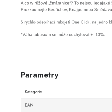
A co ty růžové „čmáranice“? To nejsou ledajaké
Prozkoumejte Bedřichov, Knajpu nebo Smědavu n
S rychlo-odepínací rukojetí One Click, na jedno 
*Váha tubusu/m se může odchylovat +- 10%.
Kategorie
EAN