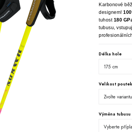
Karbonové běž
designem!
100
tuhost
180 GP
tubusu, vstupu
profesionálníc
Délka hole
Velikost poute
Výměna tubusu