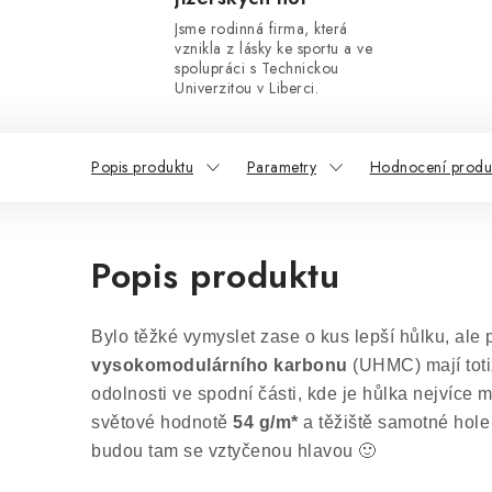
Jsme rodinná firma, která
vznikla z lásky ke sportu a ve
spolupráci s Technickou
Univerzitou v Liberci.
Popis produktu
Parametry
Hodnocení produ
Popis produktu
Bylo těžké vymyslet zase o kus lepší hůlku, a
vysokomodulárního karbonu
(UHMC) mají toti
odolnosti ve spodní části, kde je hůlka nejvíce
světové hodnotě
54 g/m*
a těžiště samotné hole
budou tam se vztyčenou hlavou 🙂