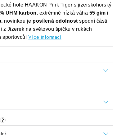
ecké hole HAAKON Pink Tiger s jizerskohorský
% UHM karbon
, extrémně nízká váha
55 g/m
i
a,
novinkou je
posílená odolnost
spodní části
jí z Jizerek na světovou špičku v rukách
Více informací
h sportovců!
k
?