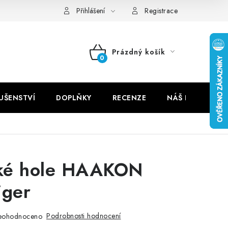
Přihlášení
Registrace
Prázdný košík
NÁKUPNÍ
KOŠÍK
LUŠENSTVÍ
DOPLŇKY
RECENZE
NÁŠ PŘÍBĚH
ké hole HAAKON
iger
Podrobnosti hodnocení
eohodnoceno