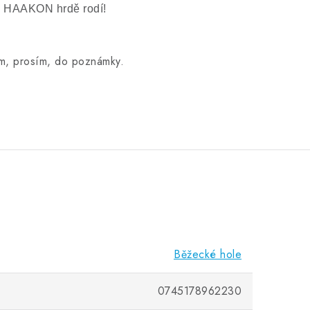
le HAAKON hrdě rodí!
 nám, prosím, do poznámky.
Běžecké hole
0745178962230