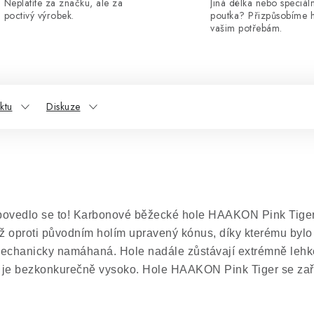
Neplatíte za značku, ale za
Jiná délka nebo speciáln
poctivý výrobek.
poutka? Přizpůsobíme 
vašim potřebám.
ktu
Diskuze
le povedlo se to! Karbonové běžecké hole HAAKON Pink Tige
ž oproti původním holím upravený kónus, díky kterému bylo
 mechanicky namáhaná. Hole nadále zůstávají extrémně lehk
 je bezkonkurečně vysoko. Hole HAAKON Pink Tiger se zařa