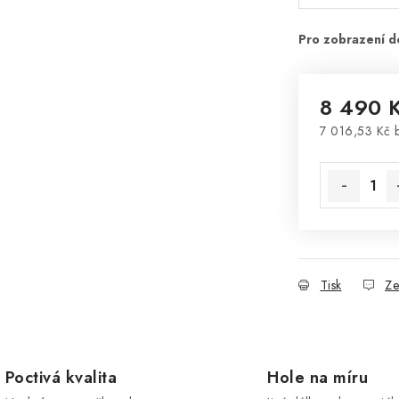
8 490 
7 016,53 Kč
b
Měrná cena
Tisk
Ze
Poctivá kvalita
Hole na míru