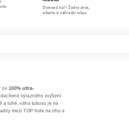
í
hole
Zlomená hůl? Žádný stres,
vyberte si náhradní tubus.
r ze
100% ultra-
 docíleno výrazného zvýšení
é a tuhé, váha tubusu je na
dily mezi TOP hole na trhu a