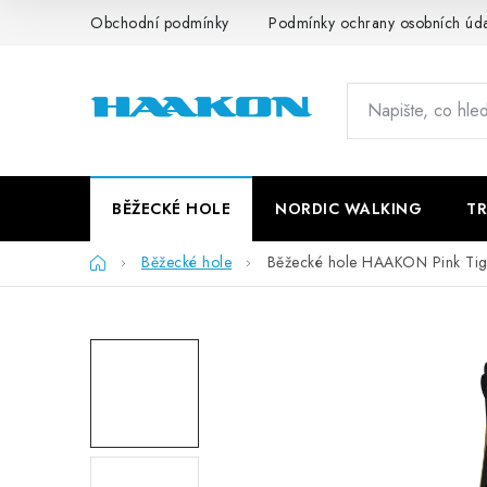
Přejít
Obchodní podmínky
Podmínky ochrany osobních úd
na
obsah
BĚŽECKÉ HOLE
NORDIC WALKING
TR
Domů
Běžecké hole
Běžecké hole HAAKON Pink Tig