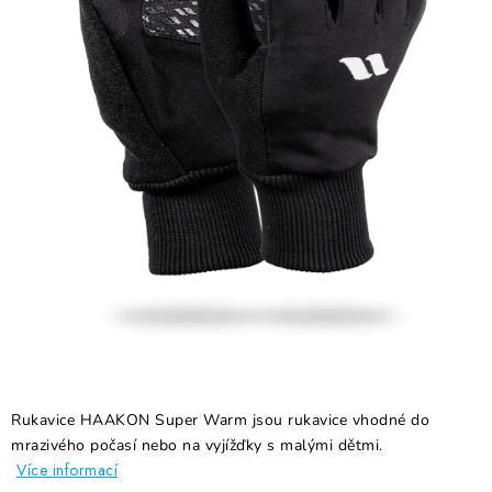
RECENZE
NÁŠ PŘÍBĚH
TECHNOLOGIE
Obchodní podmínky
Podmínky ochrany osobních údajů
Blog
Kontakty
Reklamace nebo vrácení
Rukavice HAAKON Super Warm jsou rukavice vhodné do
mrazivého počasí nebo na vyjížďky s malými dětmi.
Více informací