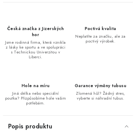
Česká značka z Jizerských
Poctivá kvalita
hor
Neplatíte za značku, ale za
poctivý výrobek.
Jsme rodinná firma, která vznikla
z lásky ke sportu a ve spolupráci
s Technickou Univerzitou v
Liberci.
Hole na míru
Garance výměny tubusu
Jiná délka nebo speciální
Zlomená hůl? Žádný stres,
poutka? Přizpůsobíme hole vašim
vyberte si náhradní tubus.
potřebám.
Popis produktu