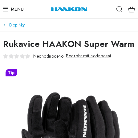
Přejít
Hleda
na
obsah
Doplňky
BĚŽECKÉ HOLE
Rukavice HAAKON Super Warm
NORDIC WALKING
Podrobnosti hodnocení
Neohodnoceno
TRAIL RUNNING
Tip
TUBUSY
KOLEČKOVÉ LYŽE
PŘISLUŠENSTVÍ
DOPLŇKY