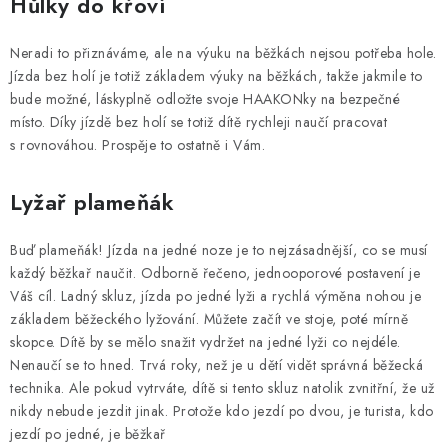
Hůlky do křoví
Neradi to přiznáváme, ale na výuku na běžkách nejsou potřeba hole.
Jízda bez holí je totiž základem výuky na běžkách, takže jakmile to
bude možné, láskyplně odložte svoje HAAKONky na bezpečné
místo. Díky jízdě bez holí se totiž dítě rychleji naučí pracovat
s rovnováhou. Prospěje to ostatně i Vám.
Lyžař plameňák
Buď plameňák! Jízda na jedné noze je to nejzásadnější, co se musí
každý běžkař naučit. Odborně řečeno, jednooporové postavení je
Váš cíl. Ladný skluz, jízda po jedné lyži a rychlá výměna nohou je
základem běžeckého lyžování. Můžete začít ve stoje, poté mírně
skopce. Dítě by se mělo snažit vydržet na jedné lyži co nejdéle.
Nenaučí se to hned. Trvá roky, než je u dětí vidět správná běžecká
technika. Ale pokud vytrváte, dítě si tento skluz natolik zvnitřní, že už
nikdy nebude jezdit jinak. Protože kdo jezdí po dvou, je turista, kdo
jezdí po jedné, je běžkař