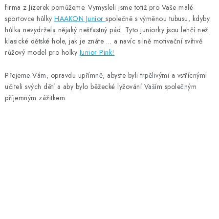
firma z Jizerek pomůžeme. Vymysleli jsme totiž pro Vaše malé
sportovce hůlky
HAAKON Junior
společně s výměnou tubusu, kdyby
hůlka nevydržela nějaký nešťastný pád. Tyto juniorky jsou lehčí než
klasické dětské hole, jak je znáte … a navíc silně motivační svítivě
růžový model pro holky
Junior Pink!
Přejeme Vám, opravdu upřímně, abyste byli trpělivými a vstřícnými
učiteli svých dětí a aby bylo běžecké lyžování Vaším společným
příjemným zážitkem.