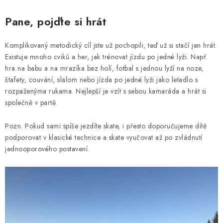
Pane, pojďte si hrát
Komplikovaný metodický cíl jste už pochopili, teď už si stačí jen hrát.
Existuje mnoho cviků a her, jak trénovat jízdu po jedné lyži. Např.
hra na babu a na mrazíka bez holí, fotbal s jednou lyží na noze,
štafety, couvání, slalom nebo jízda po jedné lyži jako letadlo s
rozpaženýma rukama. Nejlepší je vzít s sebou kamaráda a hrát si
společně v partě.
Pozn. Pokud sami spíše jezdíte skate, i přesto doporučujeme dítě
podporovat v klasické technice a skate vyučovat až po zvládnutí
jednooporového postavení.