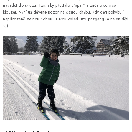
navádět do skluzu. Tzn. aby přestalo „ťapat“ a začalo se více
klouzat. Nyní už dávejte pozor na častou chybu, kdy děti pohybují
nepřirozeně stejnou nohou i rukou vpřed, tzv. pazgang (a nejen děti
:-)).