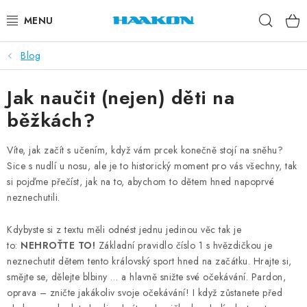
Přejít
Hleda
na
obsah
Blog
BĚŽECKÉ HOLE
Jak naučit (nejen) děti na
NORDIC WALKING
běžkách?
TRAIL RUNNING
Víte, jak začít s učením, když vám prcek konečně stojí na sněhu?
TUBUSY
Sice s nudlí u nosu, ale je to historický moment pro vás všechny, tak
si pojďme přečíst, jak na to, abychom to dětem hned napoprvé
neznechutili.
KOLEČKOVÉ LYŽE
Kdybyste si z textu měli odnést jednu jedinou věc tak je
PŘISLUŠENSTVÍ
to:
NEHROŤTE TO!
Základní pravidlo číslo 1 s hvězdičkou je
neznechutit dětem tento královský sport hned na začátku. Hrajte si,
DOPLŇKY
smějte se, dělejte blbiny … a hlavně snižte své očekávání. Pardon,
oprava – zničte jakákoliv svoje očekávání! I když zůstanete před