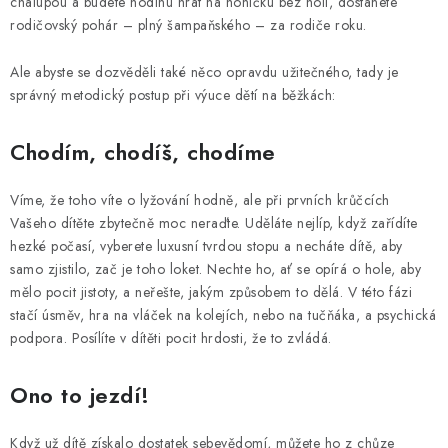
RECENZE
chalupou a budete hodinu hrát na honičku bez holí, dostanete
rodičovský pohár – plný šampaňského – za rodiče roku.
NÁŠ PŘÍBĚH
Ale abyste se dozvěděli také něco opravdu užitečného, tady je
správný metodický postup při výuce dětí na běžkách:
TECHNOLOGIE
Chodím, chodíš, chodíme
Obchodní podmínky
Podmínky ochrany osobních údajů
Blog
Kontakty
Reklamace nebo vrácení
Víme, že toho víte o lyžování hodně, ale při prvních krůčcích
Vašeho dítěte zbytečně moc neraďte. Uděláte nejlíp, když zařídíte
hezké počasí, vyberete luxusní tvrdou stopu a necháte dítě, aby
samo zjistilo, zač je toho loket. Nechte ho, ať se opírá o hole, aby
mělo pocit jistoty, a neřešte, jakým způsobem to dělá. V této fázi
stačí úsměv, hra na vláček na kolejích, nebo na tučňáka, a psychická
podpora. Posílíte v dítěti pocit hrdosti, že to zvládá.
Ono to jezdí!
Když už dítě získalo dostatek sebevědomí, můžete ho z chůze