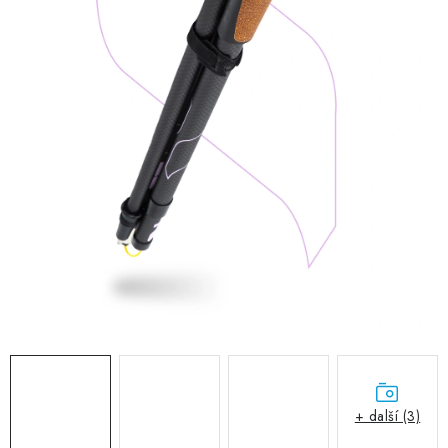
RECENZE
NÁŠ PŘÍBĚH
TECHNOLOGIE
Obchodní podmínky
Podmínky ochrany osobních údajů
Blog
Kontakty
Reklamace nebo vrácení
+ další (3)