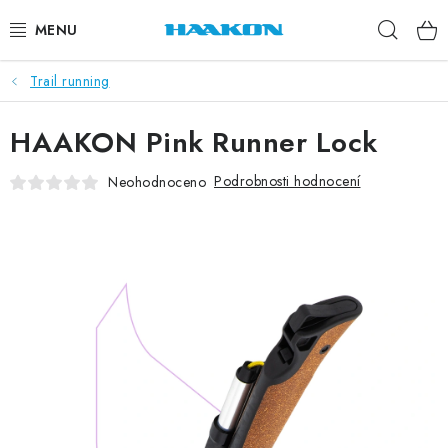
Přejít
Hleda
na
obsah
Trail running
BĚŽECKÉ HOLE
HAAKON Pink Runner Lock
NORDIC WALKING
Podrobnosti hodnocení
Neohodnoceno
TRAIL RUNNING
TUBUSY
KOLEČKOVÉ LYŽE
PŘISLUŠENSTVÍ
DOPLŇKY