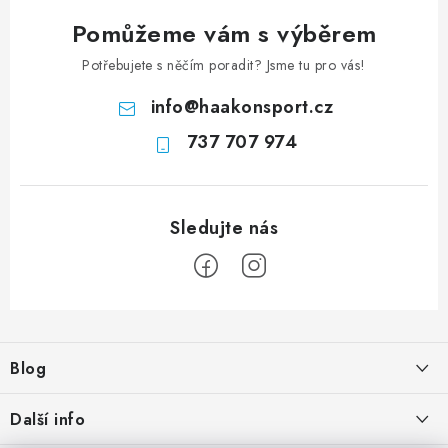
Pomůžeme vám s výběrem
Potřebujete s něčím poradit? Jsme tu pro vás!
info
@
haakonsport.cz
737 707 974
Z
á
Blog
p
a
Tak které? Runner nebo Runner Lock?
Další info
t