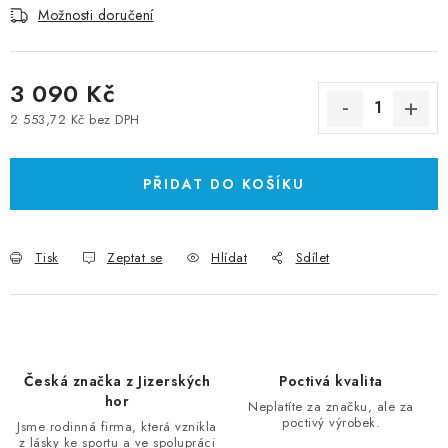
Možnosti doručení
3 090 Kč
2 553,72 Kč bez DPH
Měrná cena:
PŘIDAT DO KOŠÍKU
Tisk
Zeptat se
Hlídat
Sdílet
Česká značka z Jizerských
Poctivá kvalita
hor
Neplatíte za značku, ale za
poctivý výrobek.
Jsme rodinná firma, která vznikla
z lásky ke sportu a ve spolupráci