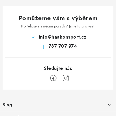
Pomůžeme vám s výběrem
Potřebujete s něčím poradit? Jsme tu pro vás!
info
@
haakonsport.cz
737 707 974
Z
á
Blog
p
a
Tak které? Runner nebo Runner Lock?