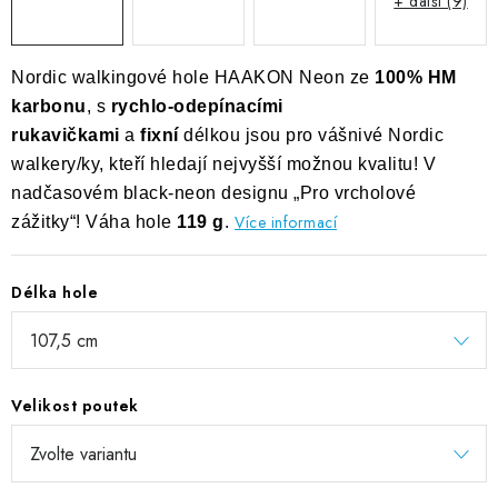
+ další (9)
Nordic walkingové hole HAAKON Neon ze
100% HM
karbonu
, s
rychlo-odepínacími
rukavičkami
a
fixní
délkou jsou pro vášnivé Nordic
walkery/ky, kteří hledají nejvyšší možnou kvalitu! V
nadčasovém black-neon designu „Pro vrcholové
Více informací
zážitky“! Váha hole
119 g
.
Délka hole
Velikost poutek