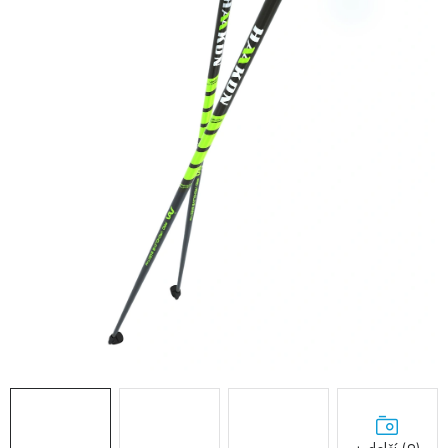
RECENZE
NÁŠ PŘÍBĚH
TECHNOLOGIE
Obchodní podmínky
Podmínky ochrany osobních údajů
Blog
Kontakty
Reklamace nebo vrácení