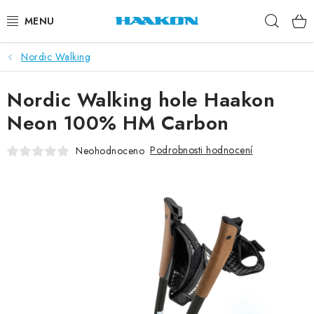
Přejít
Hleda
na
obsah
Nordic Walking
BĚŽECKÉ HOLE
Nordic Walking hole Haakon
NORDIC WALKING
Neon 100% HM Carbon
TRAIL RUNNING
Podrobnosti hodnocení
Neohodnoceno
TUBUSY
KOLEČKOVÉ LYŽE
PŘISLUŠENSTVÍ
DOPLŇKY