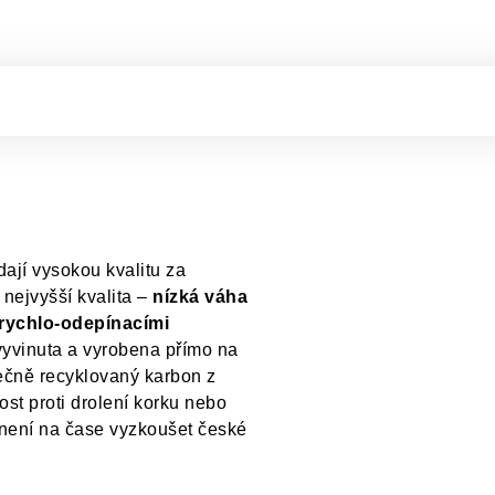
dají vysokou kvalitu za
nejvyšší kvalita –
nízká váha
rychlo-odepínacími
 vyvinuta a vyrobena přímo na
tečně recyklovaný karbon z
st proti drolení korku nebo
, není na čase vyzkoušet české