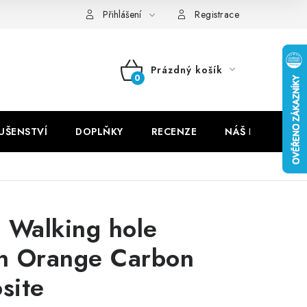
Přihlášení
Registrace
Prázdný košík
NÁKUPNÍ
KOŠÍK
LUŠENSTVÍ
DOPLŇKY
RECENZE
NÁŠ PŘÍBĚH
 Walking hole
n Orange Carbon
site