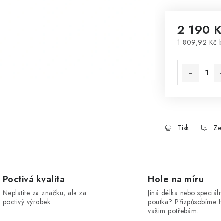
2 190 
1 809,92 Kč
Měrná cena
Tisk
Ze
Poctivá kvalita
Hole na míru
Neplatíte za značku, ale za
Jiná délka nebo speciáln
poctivý výrobek.
poutka? Přizpůsobíme 
vašim potřebám.