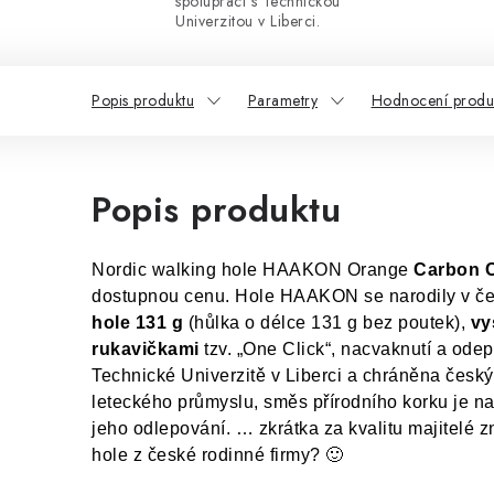
spolupráci s Technickou
Univerzitou v Liberci.
Popis produktu
Parametry
Hodnocení produ
Popis produktu
Nordic walking hole HAAKON Orange
Carbon
dostupnou cenu. Hole HAAKON se narodily v česk
hole 131 g
(hůlka o délce 131 g bez poutek),
vys
rukavičkami
tzv. „One Click“, nacvaknutí a ode
Technické Univerzitě v Liberci a chráněna česk
leteckého průmyslu, směs přírodního korku je na
jeho odlepování. … zkrátka za kvalitu majitelé 
hole z české rodinné firmy? 🙂