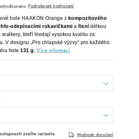
Podrobnosti hodnocení
eohodnoceno
ngové hole HAAKON Orange z
kompozitového
chlo-odepínacími rukavičkami
a
fixní
délkou
 walkery, kteří hledají vysokou kvalitu za
. V designu „Pro chlapské výzvy“ pro každého
Více informací
áha hole
131 g
.
k
Možnosti doručení