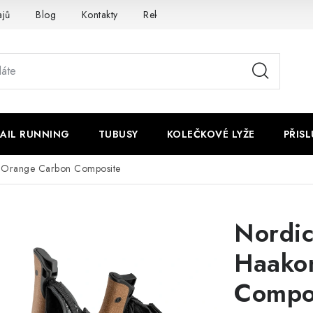
ajů
Blog
Kontakty
Reklamace nebo vrácení
AIL RUNNING
TUBUSY
KOLEČKOVÉ LYŽE
PŘIS
n Orange Carbon Composite
Nordic
Haako
Compo