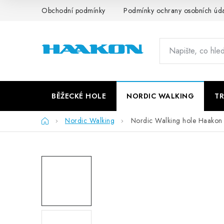
Přejít
Obchodní podmínky
Podmínky ochrany osobních úd
na
obsah
BĚŽECKÉ HOLE
NORDIC WALKING
TR
Domů
Nordic Walking
Nordic Walking hole Haako