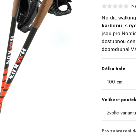
N
Nordic walki
karbonu,
s
ry
jsou pro Nordic
dostupnou cenu
dobrodruha! V
Délka hole
Velikost poute