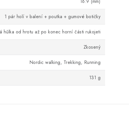
16:9 (mm)
1 pár holí v balení + poutka + gumové botičky
 hůlka od hrotu až po konec horní části rukojeti
Zkosený
Nordic walking, Trekking, Running
131 g