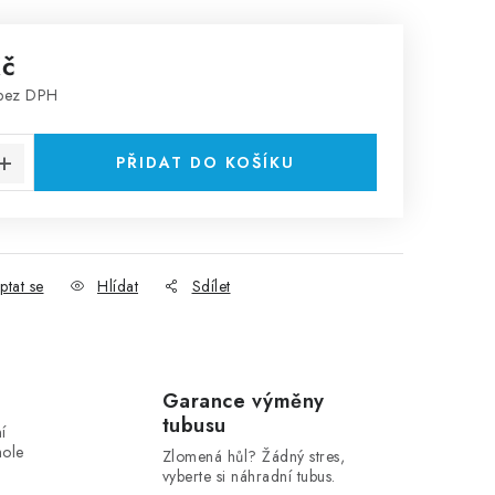
Kč
 bez DPH
:
PŘIDAT DO KOŠÍKU
ptat se
Hlídat
Sdílet
Garance výměny
tubusu
í
hole
Zlomená hůl? Žádný stres,
vyberte si náhradní tubus.