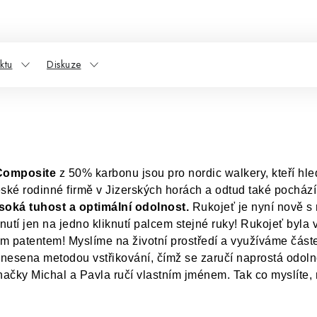
ktu
Diskuze
Composite
z 50% karbonu jsou pro nordic walkery, kteří hle
é rodinné firmě v Jizerských horách a odtud také pochází 
oká tuhost a optimální odolnost.
Rukojeť je nyní nově s
pnutí jen na jedno kliknutí palcem stejné ruky! Rukojeť byla
ým patentem! Myslíme na životní prostředí a využíváme čás
nesena metodou vstřikování, čímž se zaručí naprostá odolno
značky Michal a Pavla ručí vlastním jménem. Tak co myslíte