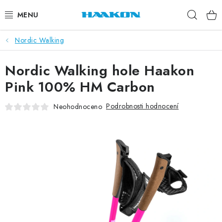
Přejít
Hleda
na
obsah
Nordic Walking
BĚŽECKÉ HOLE
Nordic Walking hole Haakon
NORDIC WALKING
Pink 100% HM Carbon
TRAIL RUNNING
Podrobnosti hodnocení
Neohodnoceno
TUBUSY
KOLEČKOVÉ LYŽE
PŘISLUŠENSTVÍ
DOPLŇKY