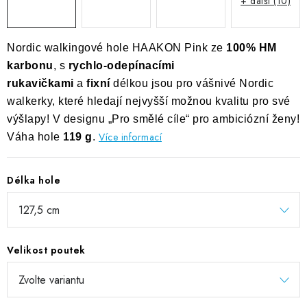
+ další (10)
Nordic walkingové hole HAAKON Pink ze
100% HM
karbonu
, s
rychlo-odepínacími
rukavičkami
a
fixní
délkou jsou pro vášnivé Nordic
walkerky, které hledají nejvyšší možnou kvalitu pro své
výšlapy! V designu „Pro smělé cíle“ pro ambiciózní ženy!
Více informací
Váha hole
119 g
.
Délka hole
Velikost poutek