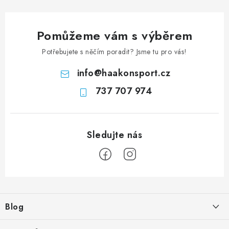
Pomůžeme vám s výběrem
Potřebujete s něčím poradit? Jsme tu pro vás!
info
@
haakonsport.cz
737 707 974
Z
á
Blog
p
a
Tak které? Runner nebo Runner Lock?