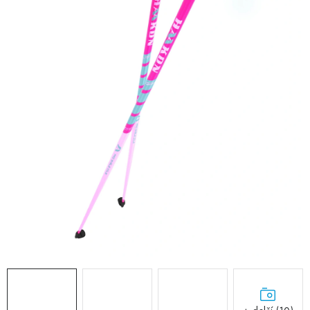
RECENZE
NÁŠ PŘÍBĚH
TECHNOLOGIE
Obchodní podmínky
Podmínky ochrany osobních údajů
Blog
Kontakty
Reklamace nebo vrácení