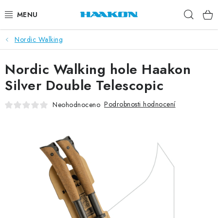
Přejít
Hleda
na
obsah
Nordic Walking
BĚŽECKÉ HOLE
Nordic Walking hole Haakon
NORDIC WALKING
Silver Double Telescopic
TRAIL RUNNING
Podrobnosti hodnocení
Neohodnoceno
TUBUSY
KOLEČKOVÉ LYŽE
PŘISLUŠENSTVÍ
DOPLŇKY