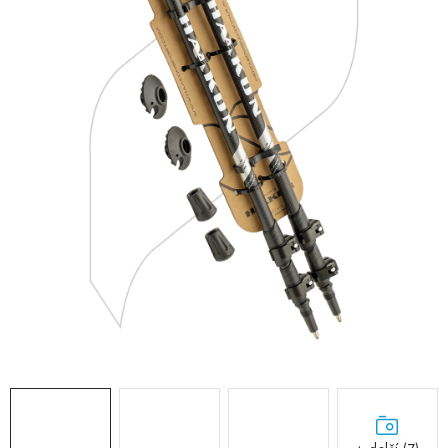
RECENZE
NÁŠ PŘÍBĚH
TECHNOLOGIE
Obchodní podmínky
Podmínky ochrany osobních údajů
Blog
Kontakty
Reklamace nebo vrácení