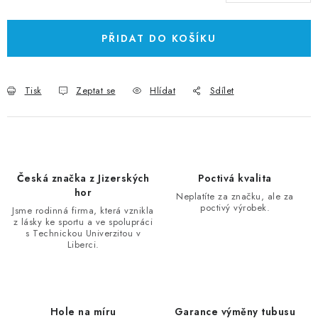
Měrná cena:
PŘIDAT DO KOŠÍKU
Tisk
Zeptat se
Hlídat
Sdílet
Česká značka z Jizerských
Poctivá kvalita
hor
Neplatíte za značku, ale za
poctivý výrobek.
Jsme rodinná firma, která vznikla
z lásky ke sportu a ve spolupráci
s Technickou Univerzitou v
Liberci.
Hole na míru
Garance výměny tubusu