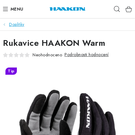
Přejít
Hleda
na
obsah
Doplňky
BĚŽECKÉ HOLE
Rukavice HAAKON Warm
NORDIC WALKING
Podrobnosti hodnocení
Neohodnoceno
TRAIL RUNNING
Tip
TUBUSY
KOLEČKOVÉ LYŽE
PŘISLUŠENSTVÍ
DOPLŇKY