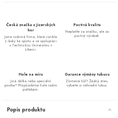
Česká značka z Jizerských
Poctivá kvalita
hor
Neplatíte za značku, ale za
poctivý výrobek.
Jsme rodinná firma, která vznikla
z lásky ke sportu a ve spolupráci
s Technickou Univerzitou v
Liberci.
Hole na míru
Garance výměny tubusu
Jiná délka nebo speciální
Zlomená hůl? Žádný stres,
poutka? Přizpůsobíme hole vašim
vyberte si náhradní tubus.
potřebám.
Popis produktu