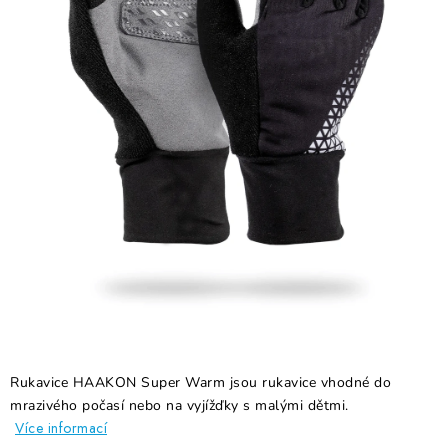
RECENZE
NÁŠ PŘÍBĚH
TECHNOLOGIE
Obchodní podmínky
Podmínky ochrany osobních údajů
Blog
Kontakty
Reklamace nebo vrácení
Rukavice HAAKON Super Warm jsou rukavice vhodné do
mrazivého počasí nebo na vyjížďky s malými dětmi.
Více informací