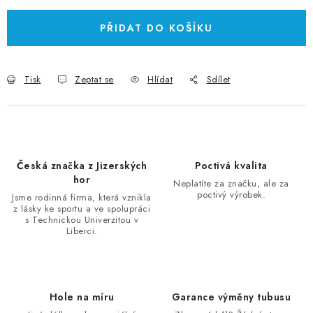
PŘIDAT DO KOŠÍKU
Tisk
Zeptat se
Hlídat
Sdílet
Česká značka z Jizerských
Poctivá kvalita
hor
Neplatíte za značku, ale za
poctivý výrobek.
Jsme rodinná firma, která vznikla
z lásky ke sportu a ve spolupráci
s Technickou Univerzitou v
Liberci.
Hole na míru
Garance výměny tubusu