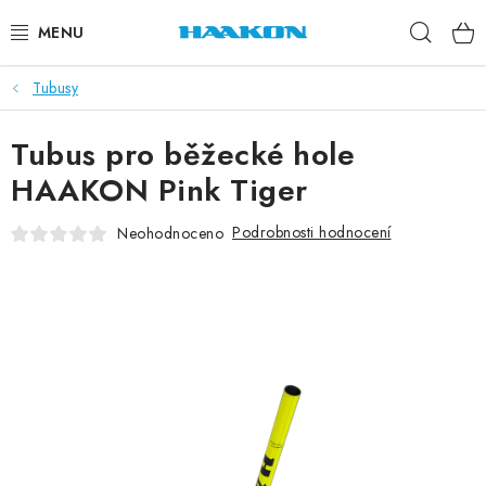
Přejít
Hleda
na
obsah
Tubusy
BĚŽECKÉ HOLE
Tubus pro běžecké hole
NORDIC WALKING
HAAKON Pink Tiger
TRAIL RUNNING
Podrobnosti hodnocení
Neohodnoceno
TUBUSY
KOLEČKOVÉ LYŽE
PŘISLUŠENSTVÍ
DOPLŇKY