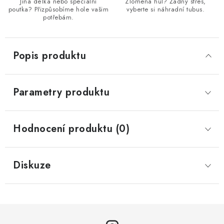
Jiná délka nebo speciální
Zlomená hůl? Žádný stres,
poutka? Přizpůsobíme hole vašim
vyberte si náhradní tubus.
potřebám.
Popis produktu
Parametry produktu
Hodnocení produktu (0)
Diskuze