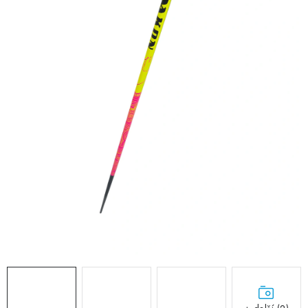
RECENZE
NÁŠ PŘÍBĚH
TECHNOLOGIE
Obchodní podmínky
Podmínky ochrany osobních údajů
Blog
Kontakty
Reklamace nebo vrácení